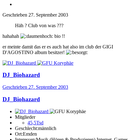
Geschrieben
27. September 2003
Häh ? Club von was ???
hahahah
bio !!
er meinte damit das er es auch hat also im club der GIGI
D'AGOSTINO album besitzer!
DJ_Biohazard
Geschrieben
27. September 2003
DJ_Biohazard
Mitglieder
45,5Tsd
Geschlecht:
männlich
Ort:
Emden
Interessen:
Musik (Hören & Produzieren) Internet, Games,