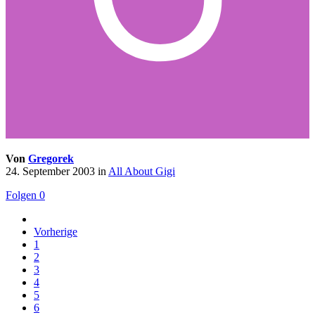
Von
Gregorek
24. September 2003
in
All About Gigi
Folgen
0
Vorherige
1
2
3
4
5
6