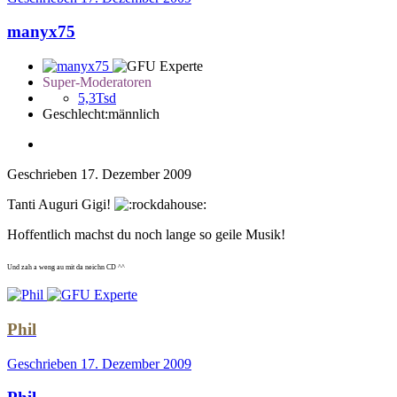
manyx75
Super-Moderatoren
5,3Tsd
Geschlecht:
männlich
Geschrieben
17. Dezember 2009
Tanti Auguri Gigi!
Hoffentlich machst du noch lange so geile Musik!
Und zah a weng au mit da neichn CD ^^
Phil
Geschrieben
17. Dezember 2009