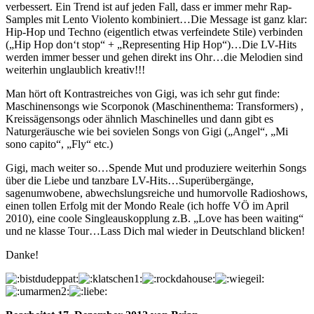
verbessert. Ein Trend ist auf jeden Fall, dass er immer mehr Rap-
Samples mit Lento Violento kombiniert…Die Message ist ganz klar:
Hip-Hop und Techno (eigentlich etwas verfeindete Stile) verbinden
(„Hip Hop don‘t stop“ + „Representing Hip Hop“)…Die LV-Hits
werden immer besser und gehen direkt ins Ohr…die Melodien sind
weiterhin unglaublich kreativ!!!
Man hört oft Kontrastreiches von Gigi, was ich sehr gut finde:
Maschinensongs wie Scorponok (Maschinenthema: Transformers) ,
Kreissägensongs oder ähnlich Maschinelles und dann gibt es
Naturgeräusche wie bei sovielen Songs von Gigi („Angel“, „Mi
sono capito“, „Fly“ etc.)
Gigi, mach weiter so…Spende Mut und produziere weiterhin Songs
über die Liebe und tanzbare LV-Hits…Superübergänge,
sagenumwobene, abwechslungsreiche und humorvolle Radioshows,
einen tollen Erfolg mit der Mondo Reale (ich hoffe VÖ im April
2010), eine coole Singleauskopplung z.B. „Love has been waiting“
und ne klasse Tour…Lass Dich mal wieder in Deutschland blicken!
Danke!