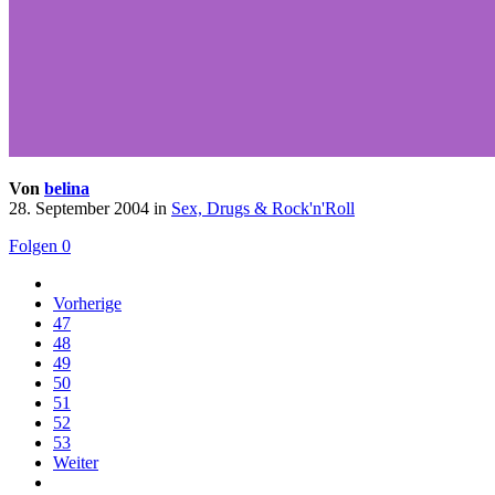
Von
belina
28. September 2004
in
Sex, Drugs & Rock'n'Roll
Folgen
0
Vorherige
47
48
49
50
51
52
53
Weiter