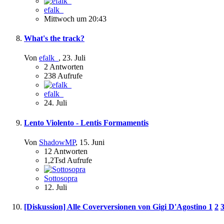
efalk_
Mittwoch um 20:43
What's the track?
Von
efalk_
,
23. Juli
2
Antworten
238
Aufrufe
efalk_
24. Juli
Lento Violento - Lentis Formamentis
Von
ShadowMP
,
15. Juni
12
Antworten
1,2Tsd
Aufrufe
Sottosopra
12. Juli
[Diskussion] Alle Coverversionen von Gigi D'Agostino
1
2