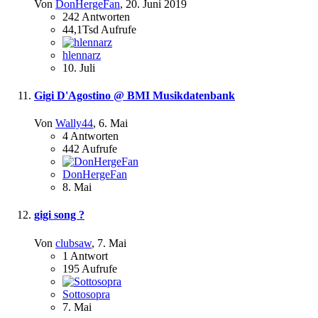
Von
DonHergeFan
,
20. Juni 2019
242
Antworten
44,1Tsd
Aufrufe
hlennarz
10. Juli
Gigi D'Agostino @ BMI Musikdatenbank
Von
Wally44
,
6. Mai
4
Antworten
442
Aufrufe
DonHergeFan
8. Mai
gigi song ?
Von
clubsaw
,
7. Mai
1
Antwort
195
Aufrufe
Sottosopra
7. Mai