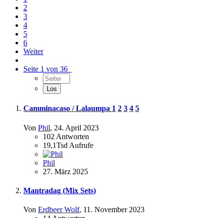
2
3
4
5
6
Weiter
Seite 1 von 36
Camminacaso / Lalaumpa
1
2
3
4
5
Von
Phil
,
24. April 2023
102
Antworten
19,1Tsd
Aufrufe
Phil
27. März 2025
Mantradag (Mix Sets)
Von
Erdbeer Wolf
,
11. November 2023