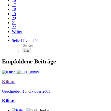
16
17
18
19
20
21
22
Weiter
Seite 17 von 246
Empfohlene Beiträge
Kilian
Geschrieben
15. Oktober 2005
Kilian