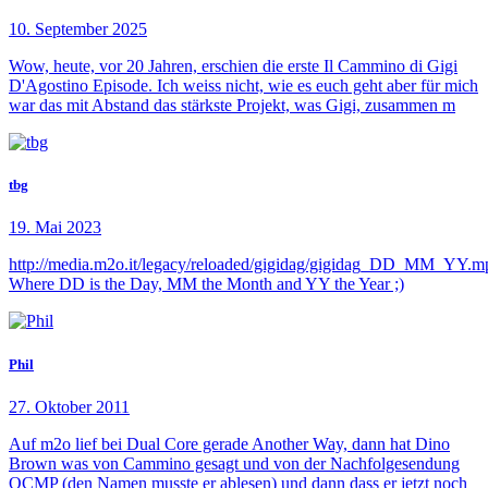
10. September 2025
Wow, heute, vor 20 Jahren, erschien die erste Il Cammino di Gigi
D'Agostino Episode. Ich weiss nicht, wie es euch geht aber für mich
war das mit Abstand das stärkste Projekt, was Gigi, zusammen m
tbg
19. Mai 2023
http://media.m2o.it/legacy/reloaded/gigidag/gigidag_DD_MM_YY.m
Where DD is the Day, MM the Month and YY the Year ;)
Phil
27. Oktober 2011
Auf m2o lief bei Dual Core gerade Another Way, dann hat Dino
Brown was von Cammino gesagt und von der Nachfolgesendung
QCMP (den Namen musste er ablesen) und dann dass er jetzt noch