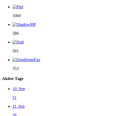
1069
586
501
353
Aktive Tage
10. Sep
51
11. Sep
36