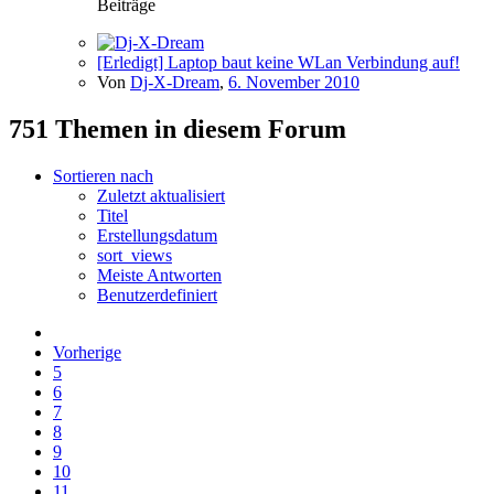
Beiträge
[Erledigt] Laptop baut keine WLan Verbindung auf!
Von
Dj-X-Dream
,
6. November 2010
751 Themen in diesem Forum
Sortieren nach
Zuletzt aktualisiert
Titel
Erstellungsdatum
sort_views
Meiste Antworten
Benutzerdefiniert
Vorherige
5
6
7
8
9
10
11