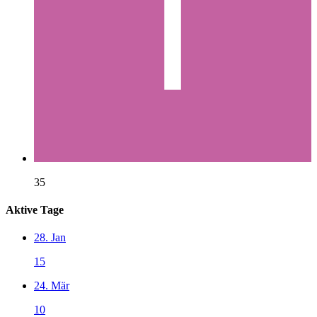
35
Aktive Tage
28. Jan
15
24. Mär
10