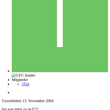
Mitglieder
3Tsd
Geschrieben
13. November 2004
hat wer infos zu ps3???