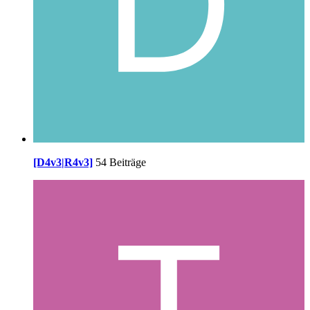
[D4v3|R4v3]
54 Beiträge